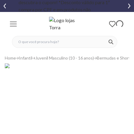
fechar menu
fechar menu
 favoritos
ver produtos
Home
Infantil
Juvenil Masculino (10 - 16 anos)
Bermudas e Shorts