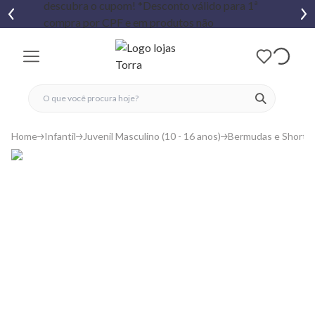
fechar menu
fechar menu
 favoritos
ver produtos
Home
Infantil
Juvenil Masculino (10 - 16 anos)
Bermudas e Shorts