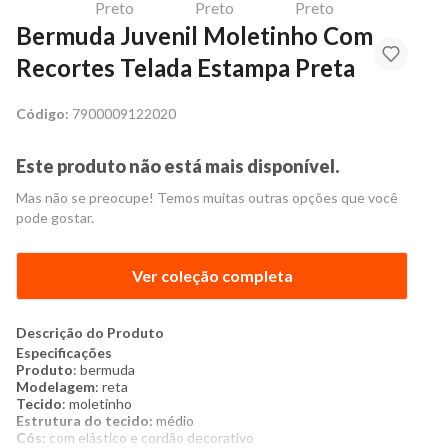
Bermuda Juvenil Moletinho Com
Recortes Telada Estampa Preta
Código:
7900009122020
Este produto não está mais disponível.
Mas não se preocupe! Temos muitas outras opções que você
pode gostar.
Ver coleção completa
Descrição do Produto
Especificações
Produto
: bermuda
Modelagem
: reta
Tecido
: moletinho
Estrutura do tecido:
médio
Cós:
com elástico e cordão decorativo