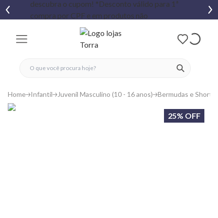
fechar menu
fechar menu
 favoritos
ver produtos
Home
Infantil
Juvenil Masculino (10 - 16 anos)
Bermudas e Shorts
25% OFF