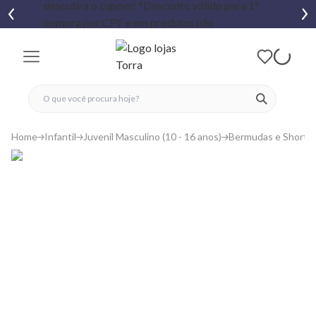
fechar menu
fechar menu
 favoritos
ver produtos
Home
Infantil
Juvenil Masculino (10 - 16 anos)
Bermudas e Shorts