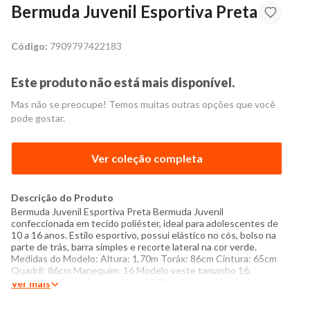
Bermuda Juvenil Esportiva Preta
Código:
7909797422183
Este produto não está mais disponível.
Mas não se preocupe! Temos muitas outras opções que você
pode gostar.
Ver coleção completa
Descrição do Produto
Bermuda Juvenil Esportiva Preta Bermuda Juvenil
confeccionada em tecido poliéster, ideal para adolescentes de
10 a 16 anos. Estilo esportivo, possui elástico no cós, bolso na
parte de trás, barra simples e recorte lateral na cor verde.
Medidas do Modelo: Altura: 1,70m Toráx: 86cm Cintura: 65cm
Quadril: 86cm Manequim: 16 Modelo veste tamanho 16.
Especificações: - Composição: 100% poliéster - Produzido no
Ver mais
Brasil - Instruções de lavagem: Lavar com temperatura máxima
de 30°C Não usar alvejante a base de cloro Secar com