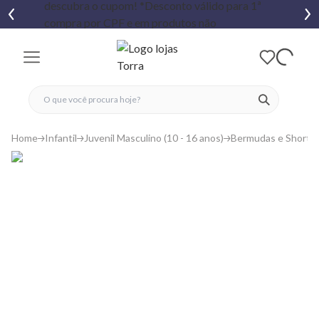
fechar menu
fechar menu
 favoritos
ver produtos
Home
Infantil
Juvenil Masculino (10 - 16 anos)
Bermudas e Shorts