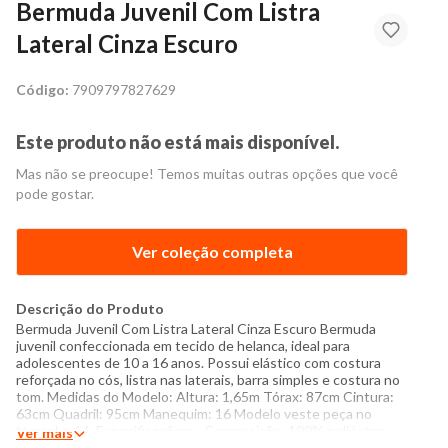
Bermuda Juvenil Com Listra
Lateral Cinza Escuro
Código:
7909797827629
Este produto não está mais disponível.
Mas não se preocupe! Temos muitas outras opções que você
pode gostar.
Ver coleção completa
Descrição do Produto
Bermuda Juvenil Com Listra Lateral Cinza Escuro Bermuda
juvenil confeccionada em tecido de helanca, ideal para
adolescentes de 10 a 16 anos. Possui elástico com costura
reforçada no cós, listra nas laterais, barra simples e costura no
tom. Medidas do Modelo: Altura: 1,65m Tórax: 87cm Cintura:
63cm Quadril: 95cm Manequim: 16 Modelo veste peça no
tamanho 16. Especificações: - Composição: 100% poliéster -
Ver mais
Produzido no Brasil - Instruções de lavagem: Lavar com