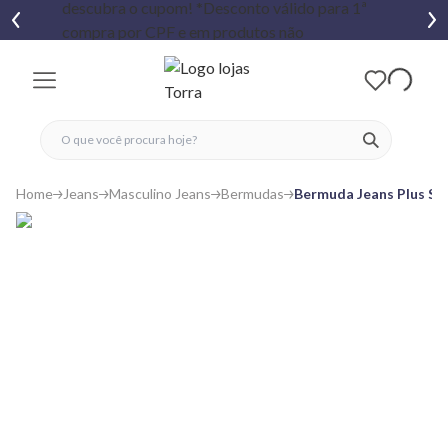
fechar menu
fechar menu
 favoritos
ver produtos
Home
Jeans
Masculino Jeans
Bermudas
Bermuda Jeans Plus Si