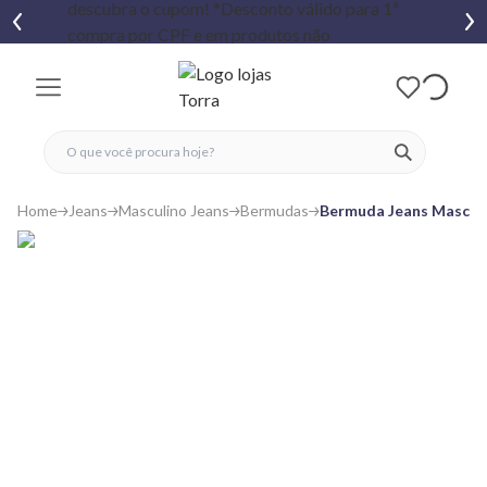
fechar menu
fechar menu
 favoritos
ver produtos
Home
Jeans
Masculino Jeans
Bermudas
Bermuda Jeans Mascul