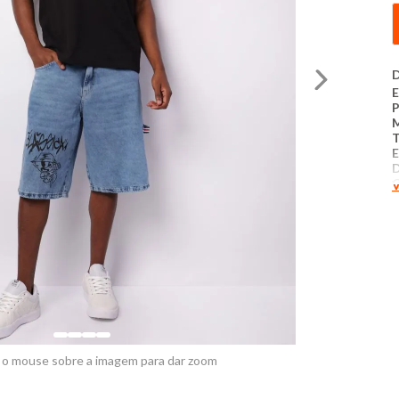
D
E
T
E
D
V
A
C
C
B
C
5
P
 o mouse sobre a imagem para dar zoom
M