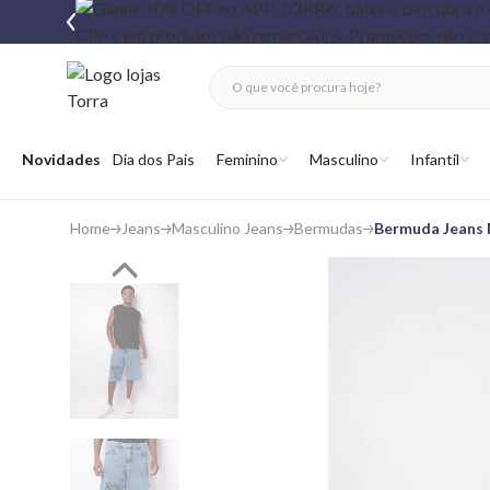
fechar menu
fechar menu
 favoritos
Abrir menu
Novidades
Dia dos Pais
Feminino
Masculino
Infantil
Home
Jeans
Masculino Jeans
Bermudas
Bermuda Jeans 