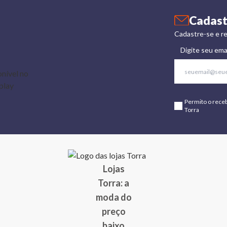
Cadast
Cadastre-se e re
Digite seu ema
Permito o rece
Torra
Lojas
Torra: a
moda do
preço
baixo