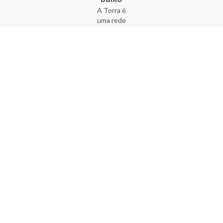
A Torra é
uma rede
varejista
que conta
com 90
lojas em 17
estados
brasileiros,
além da loja
online - site
e aplicativo.
Fundada há
33 anos no
coração do
Brás, a
empresa foi
criada com
o sonho de
transformar
o varejo
popular,
tornando-