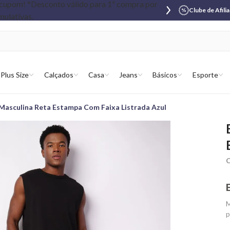
Clube de Afili
Plus Size
Calçados
Casa
Jeans
Básicos
Esporte
Masculina Reta Estampa Com Faixa Listrada Azul
C
M
p