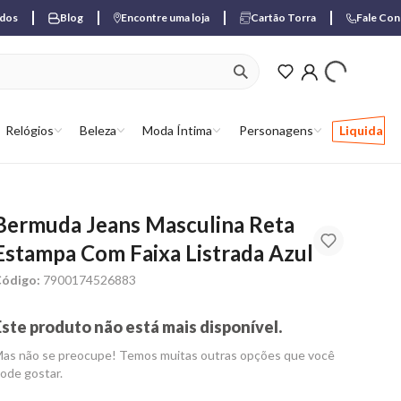
ados
Blog
Encontre uma loja
Cartão Torra
Fale Co
ver produtos favori
Relógios
Beleza
Moda Íntima
Personagens
Liquida
Bermuda Jeans Masculina Reta
Estampa Com Faixa Listrada Azul
ódigo:
7900174526883
Este produto não está mais disponível.
as não se preocupe! Temos muitas outras opções que você
ode gostar.