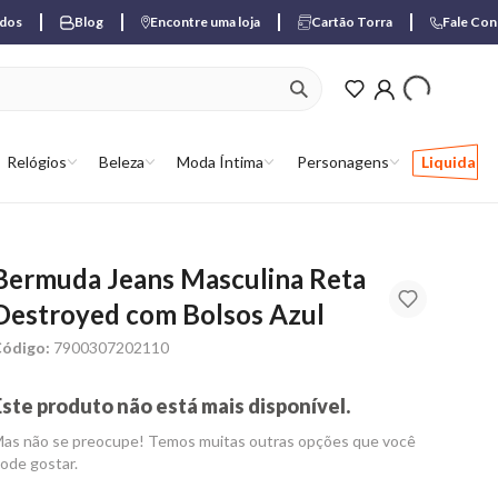
ados
Blog
Encontre uma loja
Cartão Torra
Fale Co
ver produtos favori
Relógios
Beleza
Moda Íntima
Personagens
Liquida
Bermuda Jeans Masculina Reta
Destroyed com Bolsos Azul
ódigo:
7900307202110
Este produto não está mais disponível.
as não se preocupe! Temos muitas outras opções que você
ode gostar.