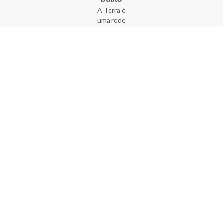
A Torra é
uma rede
varejista
que conta
com 90
lojas em 17
estados
brasileiros,
além da loja
online - site
e aplicativo.
Fundada há
33 anos no
coração do
Brás, a
empresa foi
criada com
o sonho de
transformar
o varejo
popular,
tornando-