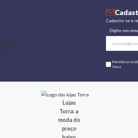
Cadast
Cadastre-se e re
Digite seu ema
Permito o rece
Torra
Lojas
Torra: a
moda do
preço
baixo