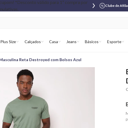
Clube de Afili
Plus Size
Calçados
Casa
Jeans
Básicos
Esporte
Masculina Reta Destroyed com Bolsos Azul
C
M
p