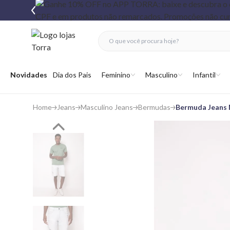
fechar menu
fechar menu
 favoritos
Abrir menu
Novidades
Dia dos Pais
Feminino
Masculino
Infantil
Home
Jeans
Masculino Jeans
Bermudas
Bermuda Jeans 