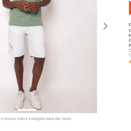
D
C
P
C
M
P
V
M
c
m
r
f
O
l
​
M
 o mouse sobre a imagem para dar zoom
A
T
C