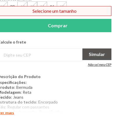
36
38
40
42
44
46
48
Selecione um tamanho
Comprar
alcule o frete
Simular
Não sei meu CEP
escrição do Produto
specificações:
Produto
: Bermuda
Modelagem
: Reta
ecido
: Jeans
strutura do tecido
: Encorpado
Cós
: Regular com passantes
ipo de fechamento
: Zíper/ Botão
er mais
cabamento interno
: Sem forro e não peluciado
ostura
/
acabamento
: Padrão
into
: Não possui