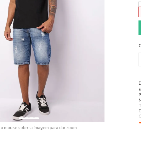
C
D
E
T
E
T
V
A
 o mouse sobre a imagem para dar zoom
C
C