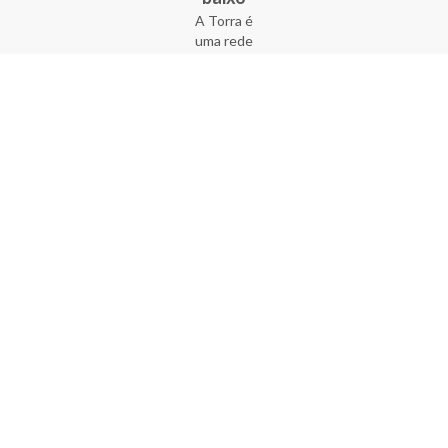
A Torra é
uma rede
varejista
que conta
com 90
lojas em 17
estados
brasileiros,
além da loja
online - site
e aplicativo.
Fundada há
33 anos no
coração do
Brás, a
empresa foi
criada com
o sonho de
transformar
o varejo
popular,
tornando-