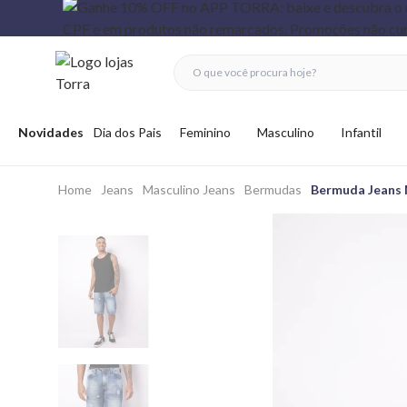
fechar menu
fechar menu
 favoritos
Abrir menu
Novidades
Dia dos Pais
Feminino
Masculino
Infantil
Home
Jeans
Masculino Jeans
Bermudas
Bermuda Jeans 