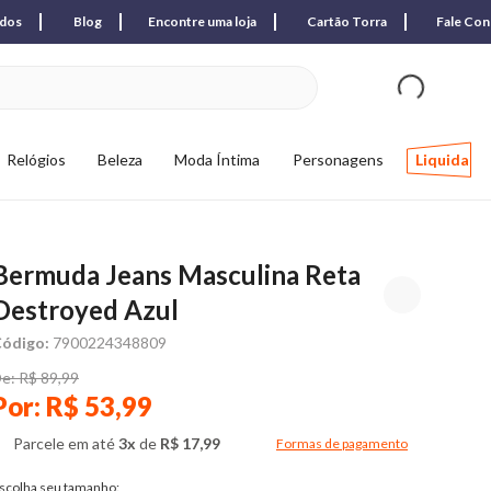
ados
Blog
Encontre uma loja
Cartão Torra
Fale Co
ver produtos favori
Relógios
Beleza
Moda Íntima
Personagens
Liquida
Bermuda Jeans Masculina Reta
Destroyed Azul
ódigo:
7900224348809
e: R$ 89,99
Por: R$ 53,99
Parcele em até
3x
de
R$ 17,99
Formas de pagamento
Modal de formas de pagame
scolha seu tamanho: