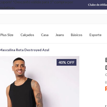
Clube de Afili
Plus Size
Calçados
Casa
Jeans
Básicos
Esporte
Masculina Reta Destroyed Azul
40% OFF
C
D
E