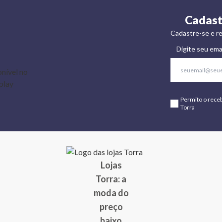
Cadast
Cadastre-se e re
Digite seu ema
Permito o rece
Torra
Lojas
Torra: a
moda do
preço
baixo