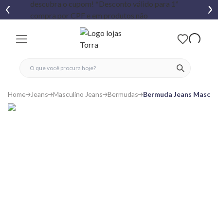
fechar menu
fechar menu
 favoritos
ver produtos
Home
Jeans
Masculino Jeans
Bermudas
Bermuda Jeans Masculi