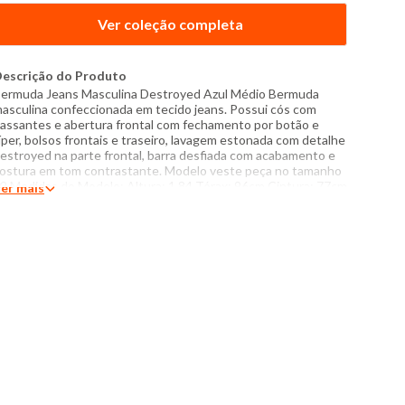
Ver coleção completa
escrição do Produto
ermuda Jeans Masculina Destroyed Azul Médio Bermuda
asculina confeccionada em tecido jeans. Possui cós com
assantes e abertura frontal com fechamento por botão e
íper, bolsos frontais e traseiro, lavagem estonada com detalhe
estroyed na parte frontal, barra desfiada com acabamento e
ostura em tom contrastante. Modelo veste peça no tamanho
2 Medidas do Modelo: Altura: 1,84 Tórax: 96cm Cintura: 77cm
er mais
uadril: 97cm Manequim: 42/M Especificações: - Composição:
00% algodão - Produzido no Brasil - Instruções de lavagem:
avar com temperatura máxima de 40°C Não usar alvejante a
ase de cloro Secar com temperatura baixa (40°C) Passar com
emperatura máxima de 110°C Não lavar a seco O tom das
ores dos produtos nas fotos podem sofrer variações em
ecorrência do flash.