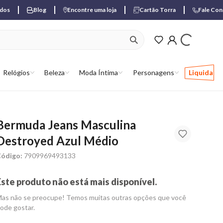
ados
Blog
Encontre uma loja
Cartão Torra
Fale Co
ver produtos favori
Relógios
Beleza
Moda Íntima
Personagens
Liquida
Bermuda Jeans Masculina
Destroyed Azul Médio
ódigo:
7909969493133
Este produto não está mais disponível.
as não se preocupe! Temos muitas outras opções que você
ode gostar.