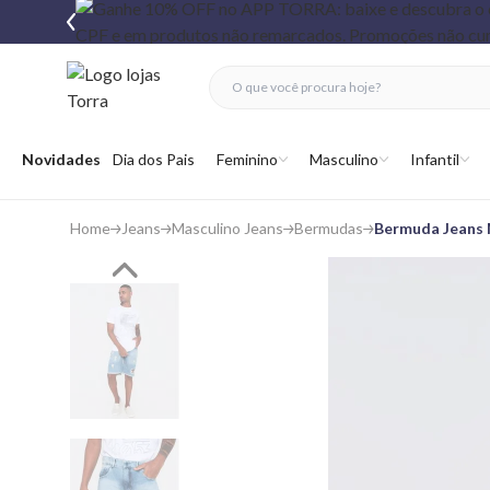
fechar menu
fechar menu
 favoritos
Abrir menu
Novidades
Dia dos Pais
Feminino
Masculino
Infantil
Home
Jeans
Masculino Jeans
Bermudas
Bermuda Jeans 