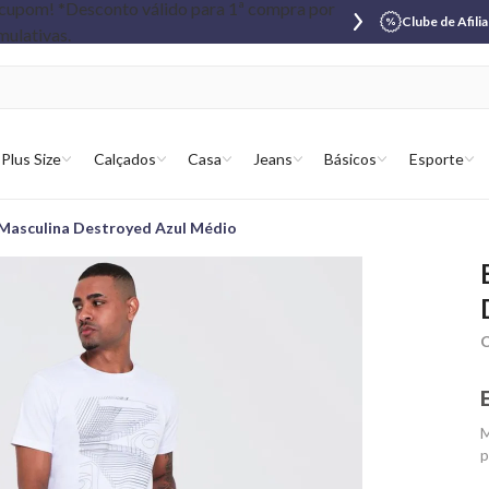
Clube de Afili
Plus Size
Calçados
Casa
Jeans
Básicos
Esporte
Masculina Destroyed Azul Médio
C
M
p