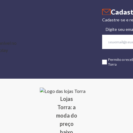
Cadast
Cadastre-se e re
Digite seu ema
Permito o rece
Torra
Lojas
Torra: a
moda do
preço
baixo