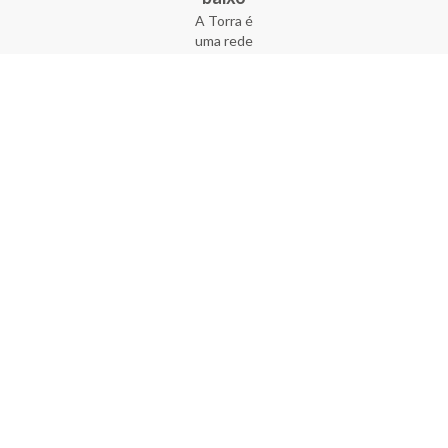
A Torra é
uma rede
varejista
que conta
com 90
lojas em 17
estados
brasileiros,
além da loja
online - site
e aplicativo.
Fundada há
33 anos no
coração do
Brás, a
empresa foi
criada com
o sonho de
transformar
o varejo
popular,
tornando-