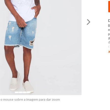
D
B
m
p
z
d
c
4
V
Q
1
L
b
t
c
d
 o mouse sobre a imagem para dar zoom