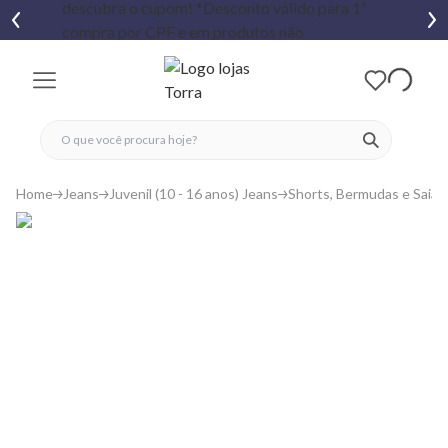
fechar menu
fechar menu
 favoritos
ver produtos
Home
Jeans
Juvenil (10 - 16 anos) Jeans
Shorts, Bermudas e Saias