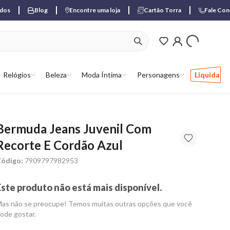
ados
Blog
Encontre uma loja
Cartão Torra
Fale Co
ver produtos favori
Relógios
Beleza
Moda Íntima
Personagens
Liquida
Bermuda Jeans Juvenil Com
Recorte E Cordão Azul
ódigo:
7909797982953
Este produto não está mais disponível.
as não se preocupe! Temos muitas outras opções que você
ode gostar.