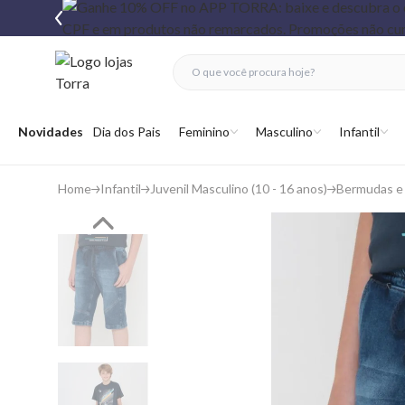
fechar menu
fechar menu
 favoritos
Abrir menu
Novidades
Dia dos Pais
Feminino
Masculino
Infantil
Home
Infantil
Juvenil Masculino (10 - 16 anos)
Bermudas e