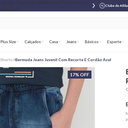
Clube de Afili
Plus Size
Calçados
Casa
Jeans
Básicos
Esporte
 Shorts
Bermuda Jeans Juvenil Com Recorte E Cordão Azul
17% OFF
C
M
p