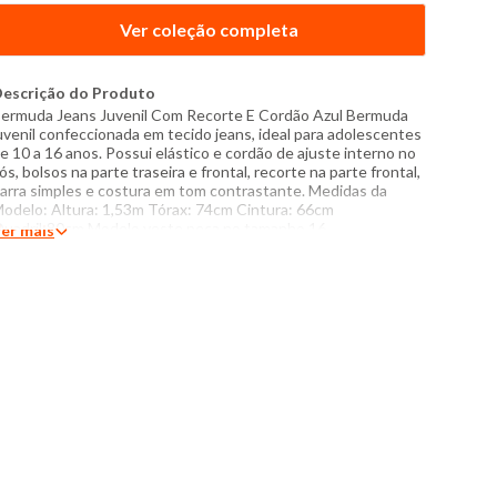
Ver coleção completa
escrição do Produto
ermuda Jeans Juvenil Com Recorte E Cordão Azul Bermuda
uvenil confeccionada em tecido jeans, ideal para adolescentes
e 10 a 16 anos. Possui elástico e cordão de ajuste interno no
ós, bolsos na parte traseira e frontal, recorte na parte frontal,
arra simples e costura em tom contrastante. Medidas da
odelo: Altura: 1,53m Tórax: 74cm Cintura: 66cm
uadril:80cm Modelo veste peça no tamanho 16.
er mais
specificações: - Composição: 84% algodão, 14% poliéster, 2%
lastano - Produzido no Brasil - Instruções de lavagem: Lavar
om temperatura máxima de 40°C Não usar alvejante a base de
loro Secar com temperatura baixa (40°C) Passar com
emperatura máxima de 110°C Não lavar a seco O tom das
ores dos produtos nas fotos podem sofrer variações em
ecorrência do flash.