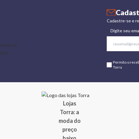
Cadast
Cadastre-se e re
Digite seu ema
Permito o rece
Torra
Lojas
Torra: a
moda do
preço
baixo