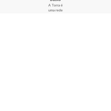
A Torra é
uma rede
varejista
que conta
com 90
lojas em 17
estados
brasileiros,
além da loja
online - site
e aplicativo.
Fundada há
33 anos no
coração do
Brás, a
empresa foi
criada com
o sonho de
transformar
o varejo
popular,
tornando-