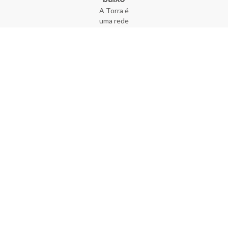
A Torra é
uma rede
varejista
que conta
com 90
lojas em 17
estados
brasileiros,
além da loja
online - site
e aplicativo.
Fundada há
33 anos no
coração do
Brás, a
empresa foi
criada com
o sonho de
transformar
o varejo
popular,
tornando-