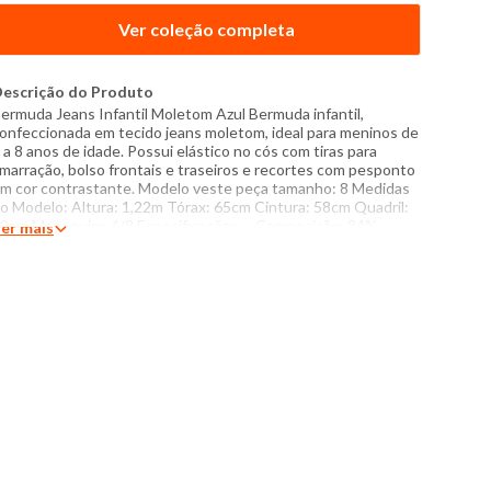
Ver coleção completa
escrição do Produto
ermuda Jeans Infantil Moletom Azul Bermuda infantil,
onfeccionada em tecido jeans moletom, ideal para meninos de
 a 8 anos de idade. Possui elástico no cós com tiras para
marração, bolso frontais e traseiros e recortes com pesponto
m cor contrastante. Modelo veste peça tamanho: 8 Medidas
o Modelo: Altura: 1,22m Tórax: 65cm Cintura: 58cm Quadril:
9cm Manequim: 6/8 Especificações: - Composição: 84%
er mais
lgodão, 14% poliéster, 2% elastano - Produzido no Brasil -
nstruções de lavagem: Lavar com temperatura máxima de
0°C Não usar alvejante a base de cloro Secar com
emperatura baixa (40°C) Passar com temperatura máxima de
10°C Não lavar a seco O tom das cores dos produtos nas
otos podem sofrer variações em decorrência do flash.