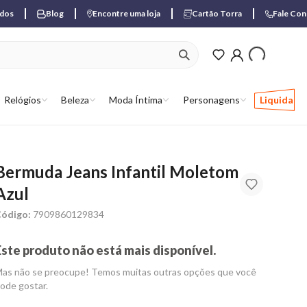
ados
Blog
Encontre uma loja
Cartão Torra
Fale Co
ver produtos favori
Relógios
Beleza
Moda Íntima
Personagens
Liquida
Bermuda Jeans Infantil Moletom
Azul
ódigo:
7909860129834
Este produto não está mais disponível.
as não se preocupe! Temos muitas outras opções que você
ode gostar.