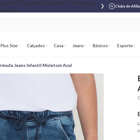
Clube de Afili
Plus Size
Calçados
Casa
Jeans
Básicos
Esporte
rmuda Jeans Infantil Moletom Azul
C
M
p