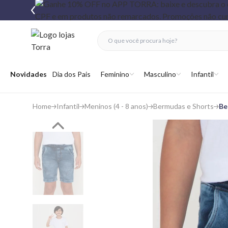
fechar menu
fechar menu
 favoritos
Abrir menu
Novidades
Dia dos Pais
Feminino
Masculino
Infantil
Home
Infantil
Meninos (4 - 8 anos)
Bermudas e Shorts
Be