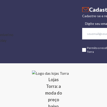
Cadast
Cadastre-se e re
Digite seu ema
Permito o rece
Torra
Lojas
Torra: a
moda do
preço
baixo