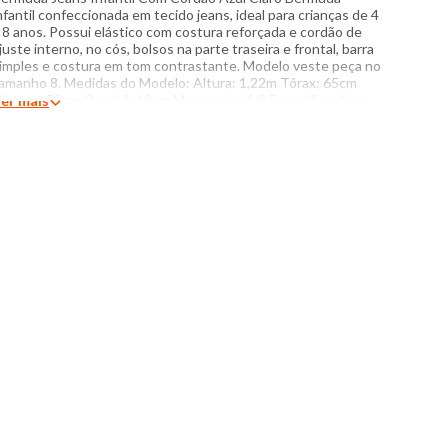
nfantil confeccionada em tecido jeans, ideal para crianças de 4
 8 anos. Possui elástico com costura reforçada e cordão de
juste interno, no cós, bolsos na parte traseira e frontal, barra
imples e costura em tom contrastante. Modelo veste peça no
amanho 8. Medidas do Modelo: Altura: 1,22m Tórax: 65cm
intura: 58cm Quadril: 69cm Manequim: 6/8 Especificações: -
er mais
omposição: 72% algodão, 25% poliéster, 3% elastano -
roduzido no Brasil - Instruções de lavagem: Lavar com
emperatura máxima de 40°C Não usar alvejante a base de
loro Secar com temperatura baixa (40°C) Passar com
emperatura máxima de 150°C Não lavar a seco O tom das
ores dos produtos nas fotos podem sofrer variações em
ecorrência do flash.