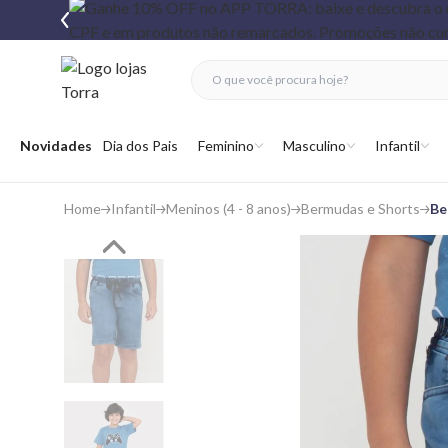
fechar menu
fechar menu
 favoritos
Abrir menu
Novidades
Dia dos Pais
Feminino
Masculino
Infantil
Home
Infantil
Meninos (4 - 8 anos)
Bermudas e Shorts
Be