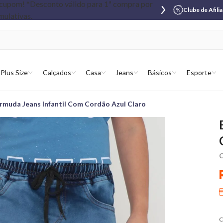
Clube de Afili
Plus Size
Calçados
Casa
Jeans
Básicos
Esporte
rmuda Jeans Infantil Com Cordão Azul Claro
C
C