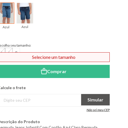
Azul
Azul
scolha seu tamanho:
4
6
8
Selecione um tamanho
Comprar
alcule o frete
Simular
Não sei meu CEP
escrição do Produto
ermuda Jeans Infantil Com Cordão Azul Claro Bermuda