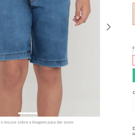
E
C
 o mouse sobre a imagem para dar zoom
D
B