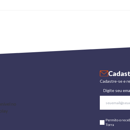
Cadast
Cadastre-se e re
Digite seu ema
Permito o rece
Torra