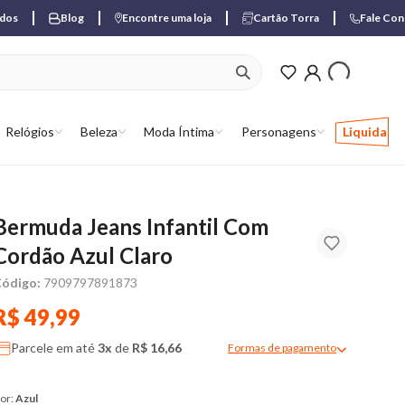
ados
Blog
Encontre uma loja
Cartão Torra
Fale Co
ver produtos favori
Relógios
Beleza
Moda Íntima
Personagens
Liquida
Bermuda Jeans Infantil Com
Cordão Azul Claro
ódigo:
7909797891873
R$ 49,99
Parcele em até
3x
de
R$ 16,66
Formas de pagamento
Modal de formas de pagame
or:
Azul