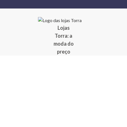
Lojas
Torra: a
moda do
preço
baixo
A Torra é
uma rede
varejista
que conta
com 90
lojas em 17
estados
brasileiros,
além da loja
online - site
e aplicativo.