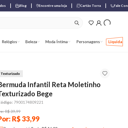
ados
Blog
Encontre uma loja
Cartão Torra
Fale Co
ver produtos favori
Relógios
Beleza
Moda Íntima
Personagens
Liquida
Texturizado
Bermuda Infantil Reta Moletinho
Texturizado Bege
ódigo:
7900174809221
e: R$ 39,99
Por: R$ 33,99