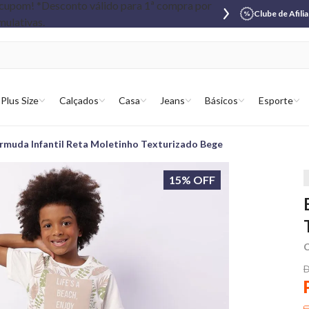
Clube de Afili
Plus Size
Calçados
Casa
Jeans
Básicos
Esporte
rmuda Infantil Reta Moletinho Texturizado Bege
15% OFF
C
D