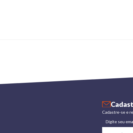
Cadast
Cadastre-se e re
Digite seu ema