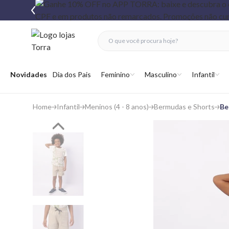
fechar menu
fechar menu
 favoritos
Abrir menu
Novidades
Dia dos Pais
Feminino
Masculino
Infantil
Home
Infantil
Meninos (4 - 8 anos)
Bermudas e Shorts
Be