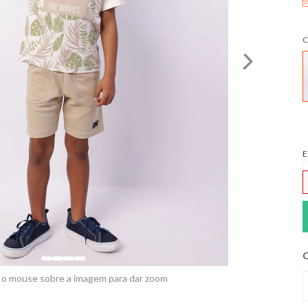
C
E
C
 o mouse sobre a imagem para dar zoom