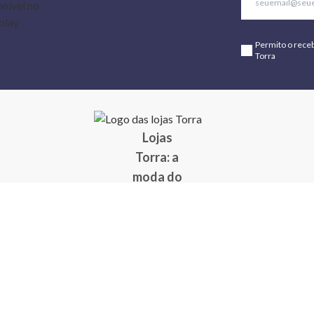
Permito o rece
Torra
Lojas
Torra: a
moda do
preço
baixo
A Torra é
uma rede
varejista
que conta
com 90
lojas em 17