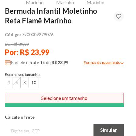
Bermuda Infantil Moletinho
Reta Flamê Marinho
Código:
7900009279076
De: R$ 39,99
Por: R$ 23,99
Parcele em até
1x
de
R$ 23,99
Formas de pagamento
Modal de formas de pag
Escolha seu tamanho:
4
6
8
10
Selecione um tamanho
Comprar
Calcule o frete
Simular