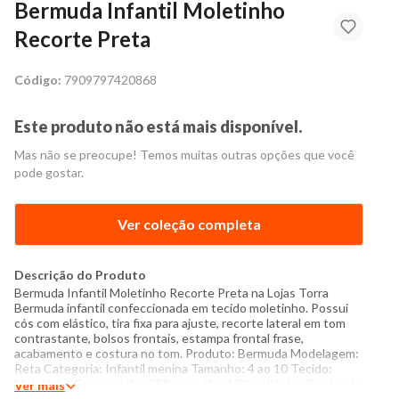
Bermuda Infantil Moletinho
Recorte Preta
Código:
7909797420868
Este produto não está mais disponível.
Mas não se preocupe! Temos muitas outras opções que você
pode gostar.
Ver coleção completa
Descrição do Produto
Bermuda Infantil Moletinho Recorte Preta na Lojas Torra
Bermuda infantil confeccionada em tecido moletinho. Possui
cós com elástico, tira fixa para ajuste, recorte lateral em tom
contrastante, bolsos frontais, estampa frontal frase,
acabamento e costura no tom. Produto: Bermuda Modelagem:
Reta Categoria: Infantil menina Tamanho: 4 ao 10 Tecido:
Moletinho Composição: 58% algodão, 42% poliéster Produzido
Ver mais
no Brasil Cor: Preta Marca: Torra Modelo veste Tamanho: 8