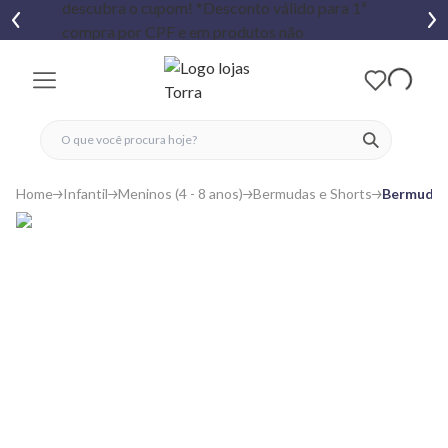
fechar menu
fechar menu
 favoritos
ver produtos
Home
Infantil
Meninos (4 - 8 anos)
Bermudas e Shorts
Bermuda I