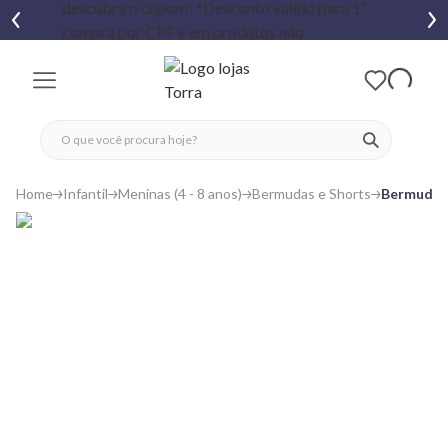
fechar menu
fechar menu
 favoritos
ver produtos
Home
Infantil
Meninas (4 - 8 anos)
Bermudas e Shorts
Bermuda I