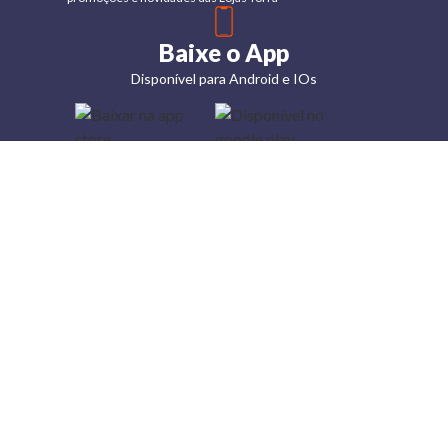
Baixe o App
Disponível para Android e IOs
Lojas
Torra: a
moda do
preço
baixo
A Torra é
uma rede
varejista