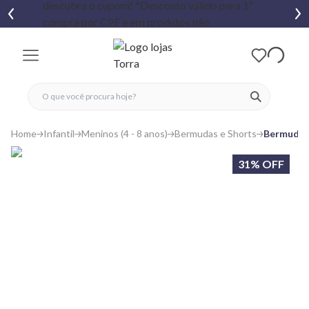
fechar menu
fechar menu
 favoritos
ver produtos
Home
Infantil
Meninos (4 - 8 anos)
Bermudas e Shorts
Bermuda I
31% OFF