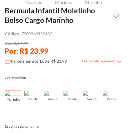
Bermuda Infantil Moletinho
Bolso Cargo Marinho
Código:
7909969432132
De: R$ 34,99
Por: R$ 23,99
Parcele em até
1x
de
R$ 23,99
Formas de pagamento
Modal de formas de pag
Cor:
Marinho
Verde
Verde
Verde
Verde
Preto
Marinho
Pre
Escolha seu tamanho: