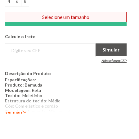
4
6
8
Selecione um tamanho
Comprar
Calcule o frete
Simular
Não sei meu CEP
Descrição do Produto
Especificações:
Produto
: Bermuda
Modelagem
: Reta
Tecido
: Moletinho
Estrutura do tecido
: Médio
Cós
: Com elástico e cordão
Tipo de fechamento
: Não possui
Ver mais
Acabamento interno
: Sem forro e não peluciada
Costura/acabamento:
Padrão
Cinto
: Não possui
Bolso
: Frontais cargo
Categoria
: Infantil