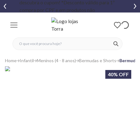
fechar menu
fechar menu
 favoritos
ver produtos
Home
Infantil
Meninos (4 - 8 anos)
Bermudas e Shorts
Bermuda I
40% OFF