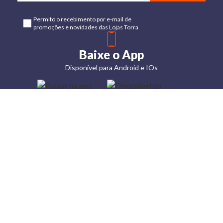
Permito o recebimento por e-mail de
promoções e novidades das Lojas Torra
Baixe o App
Disponível para Android e IOs
Lojas
Torra: a
moda do
preço
baixo