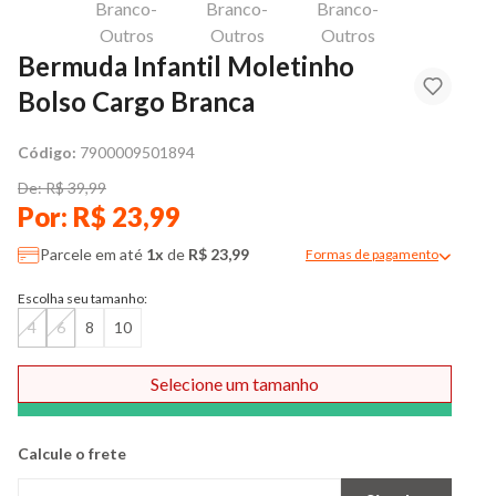
Bermuda Infantil Moletinho
Bolso Cargo Branca
Código:
7900009501894
De: R$ 39,99
Por: R$ 23,99
Parcele em até
1x
de
R$ 23,99
Formas de pagamento
Modal de formas de pag
Escolha seu tamanho:
4
6
8
10
Selecione um tamanho
Comprar
Calcule o frete