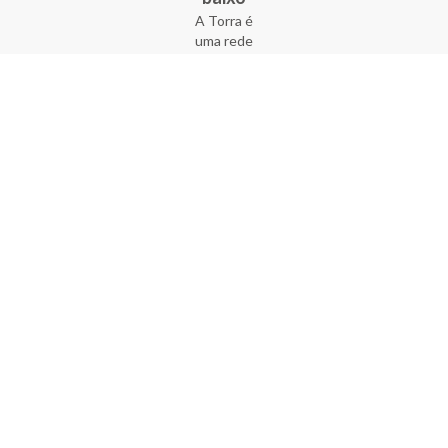
A Torra é
uma rede
varejista
que conta
com 90
lojas em 17
estados
brasileiros,
além da loja
online - site
e aplicativo.
Fundada há
33 anos no
coração do
Brás, a
empresa foi
criada com
o sonho de
transformar
o varejo
popular,
tornando-