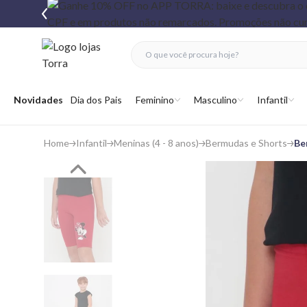
fechar menu
fechar menu
 favoritos
Abrir menu
Novidades
Dia dos Pais
Feminino
Masculino
Infantil
Home
Infantil
Meninas (4 - 8 anos)
Bermudas e Shorts
Be