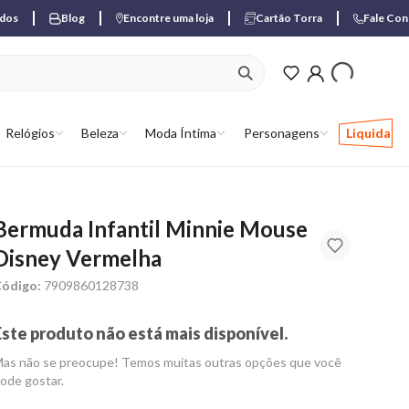
ados
Blog
Encontre uma loja
Cartão Torra
Fale Co
ver produtos favori
Relógios
Beleza
Moda Íntima
Personagens
Liquida
Bermuda Infantil Minnie Mouse
Disney Vermelha
ódigo:
7909860128738
Este produto não está mais disponível.
as não se preocupe! Temos muitas outras opções que você
ode gostar.