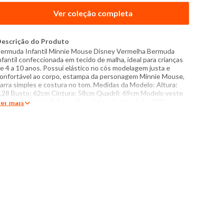
Ver coleção completa
escrição do Produto
ermuda Infantil Minnie Mouse Disney Vermelha Bermuda
nfantil confeccionada em tecido de malha, ideal para crianças
e 4 a 10 anos. Possui elástico no cós modelagem justa e
onfortável ao corpo, estampa da personagem Minnie Mouse,
arra simples e costura no tom. Medidas da Modelo: Altura:
,28 Busto: 62cm Cintura: 58cm Quadril: 69cm Modelo veste
eça no tamanho 8. Especificações: - Composição: 92%
er mais
lgodão, 8% elastano - Produzido no Brasil - Instruções de
avagem: Lavar com temperatura máxima de 40°C Não usar
lvejante a base de cloro Proibido usar secadora Secar
endurada sem torcer Passar com temperatura máxima de
10°C Não lavar a seco O tom das cores dos produtos nas
otos podem sofrer variações em decorrência do flash.