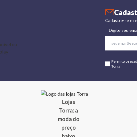
Cadast
Cadastre-se e re
Digite seu ema
Permito o rece
Torra
Lojas
Torra: a
moda do
preço
baixo