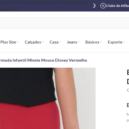
Clube de Afili
Plus Size
Calçados
Casa
Jeans
Básicos
Esporte
rmuda Infantil Minnie Mouse Disney Vermelha
C
M
p