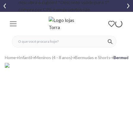
fechar menu
fechar menu
 favoritos
ver produtos
Home
Infantil
Meninos (4 - 8 anos)
Bermudas e Shorts
Bermuda I