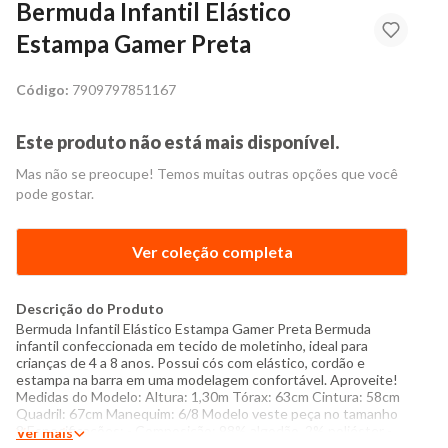
Bermuda Infantil Elástico
Estampa Gamer Preta
Código:
7909797851167
Este produto não está mais disponível.
Mas não se preocupe! Temos muitas outras opções que você
pode gostar.
Ver coleção completa
Descrição do Produto
Bermuda Infantil Elástico Estampa Gamer Preta Bermuda
infantil confeccionada em tecido de moletinho, ideal para
crianças de 4 a 8 anos. Possui cós com elástico, cordão e
estampa na barra em uma modelagem confortável. Aproveite!
Medidas do Modelo: Altura: 1,30m Tórax: 63cm Cintura: 58cm
Quadril: 67cm Manequim: 6/8 Modelo veste peça no tamanho
8 Especificações: - Composição: 98% algodão, 2% poliéster -
Ver mais
Produzido no Brasil - Instruções de lavagem: Lavar somente a