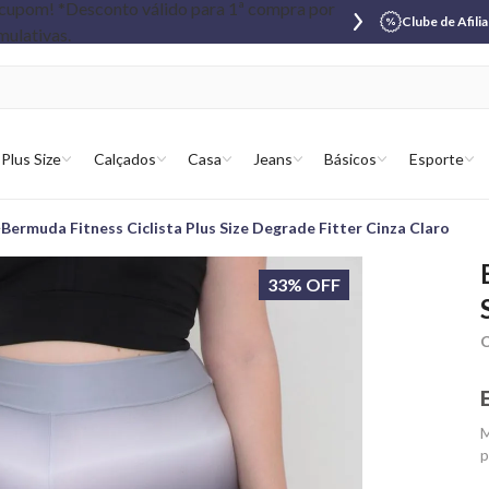
Clube de Afili
Plus Size
Calçados
Casa
Jeans
Básicos
Esporte
Bermuda Fitness Ciclista Plus Size Degrade Fitter Cinza Claro
33% OFF
C
M
p