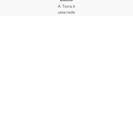
A Torra é
uma rede
varejista
que conta
com 90
lojas em 17
estados
brasileiros,
além da loja
online - site
e aplicativo.
Fundada há
33 anos no
coração do
Brás, a
empresa foi
criada com
o sonho de
transformar
o varejo
popular,
tornando-