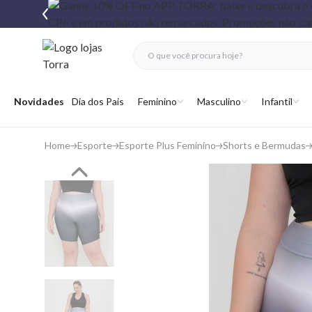
fechar menu
fechar menu
 favoritos
Abrir menu
Novidades
Dia dos Pais
Feminino
Masculino
Infantil
Home
Esporte
Esporte Plus Feminino
Shorts e Bermudas