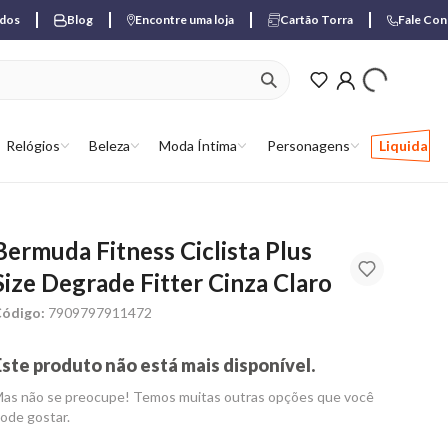
ados
Blog
Encontre uma loja
Cartão Torra
Fale Co
ver produtos favori
Relógios
Beleza
Moda Íntima
Personagens
Liquida
Bermuda Fitness Ciclista Plus
Size Degrade Fitter Cinza Claro
ódigo:
7909797911472
Este produto não está mais disponível.
as não se preocupe! Temos muitas outras opções que você
ode gostar.