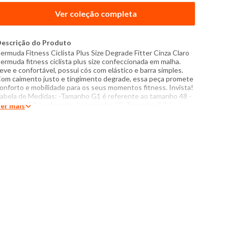
Ver coleção completa
escrição do Produto
ermuda Fitness Ciclista Plus Size Degrade Fitter Cinza Claro
ermuda fitness ciclista plus size confeccionada em malha.
eve e confortável, possui cós com elástico e barra simples.
om caimento justo e tingimento degrade, essa peça promete
onforto e mobilidade para os seus momentos fitness. Invista!
abela de Medidas: -Tamanho G1 é referente ao tamanho 48 -
amanho G2 é referente ao tamanho 50 -Tamanho G3 é
er mais
eferente ao tamanho 52 Medidas da Modelo: Altura: 1,76m
usto: 106cm Cintura: 83cm Quadril: 121cm Manequim: 46/48
odelo veste peça tamanho: G1 Especificações: -
omposição: 90% poliéster, 10% elastano - Produzido no Brasil
 Instruções de lavagem: Lavar com temperatura máxima de
0°C Não usar alvejante a base de cloro Proibido usar secadora
ão passar Não lavar a seco O tom das cores dos produtos nas
otos podem sofrer variações em decorrência do flash.