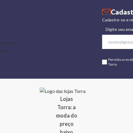
Cadast
Cadastre-se e re
Digite seu ema
Permito o rece
Torra
Lojas
Torra: a
moda do
preço
baixo