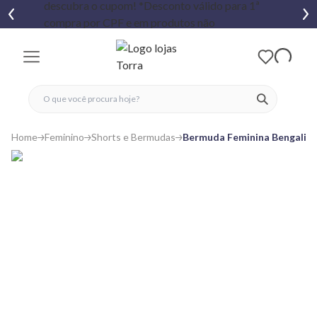
fechar menu
fechar menu
 favoritos
ver produtos
Home
Feminino
Shorts e Bermudas
Bermuda Feminina Bengaline