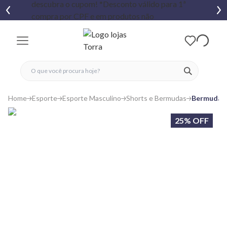
fechar menu
fechar menu
 favoritos
ver produtos
Home
Esporte
Esporte Masculino
Shorts e Bermudas
Bermuda E
25% OFF