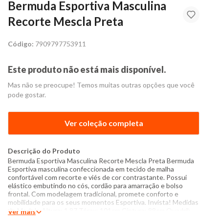
Bermuda Esportiva Masculina
Recorte Mescla Preta
Código:
7909797753911
Este produto não está mais disponível.
Mas não se preocupe! Temos muitas outras opções que você
pode gostar.
Ver coleção completa
Descrição do Produto
Bermuda Esportiva Masculina Recorte Mescla Preta Bermuda
Esportiva masculina confeccionada em tecido de malha
confortável com recorte e viés de cor contrastante. Possui
elástico embutindo no cós, cordão para amarração e bolso
frontal. Com modelagem tradicional, promete conforto e
mobilidade para os seus momentos Esportiva. Invista! Medidas
do Modelo Altura: 1,87 Tórax: 101cm Cintura: 88cm Quadril:
Ver mais
100cm Manequim: 40/42 Modelo veste peça tamanho M