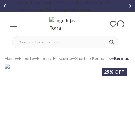
fechar menu
fechar menu
 favoritos
ver produtos
Home
Esporte
Esporte Masculino
Shorts e Bermudas
Bermuda E
25% OFF