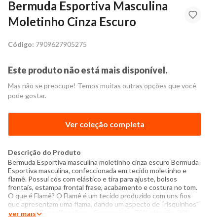
Bermuda Esportiva Masculina
Moletinho Cinza Escuro
Código:
7909627905275
Este produto não está mais disponível.
Mas não se preocupe! Temos muitas outras opções que você
pode gostar.
Ver coleção completa
Descrição do Produto
Bermuda Esportiva masculina moletinho cinza escuro Bermuda
Esportiva masculina, confeccionada em tecido moletinho e
flamê. Possui cós com elástico e tira para ajuste, bolsos
frontais, estampa frontal frase, acabamento e costura no tom.
O que é Flamê? O Flamê é um tecido produzido com uns fios
que apresentam uma flama, dando um aspecto de “risquinhos”
no tecido. Especificações: - Composição: 70% algodão, 30%
Ver mais
poliéster - Produzida no Brasil - Instruções de lavagem: Lavar