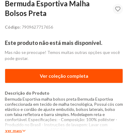
Bermuda Esportiva Malha
Bolsos Preta
Código:
7909627717656
Este produto não está mais disponível.
Mas não se preocupe! Temos muitas outras opções que você
pode gostar.
Ver coleção completa
Descrição do Produto
Bermuda Esportiva malha bolsos preta Bermuda Esportiva
confeccionada em tecido de malha tecnológica, Possui cós com
elástico e cordão de ajuste embutido, bolsos laterais, bolso
com faixa refletora e barra simples. Modelagem reta e
confortável. Especificações: - Composição: 100% poliéster -
Produzido no Brasil - Instruções de lavagem: Lavar com
temperatura máxima de 40°C Não usar alvejante a base de
Ver mais
cloro Proibido usar secadora Passar com temperatura máxima