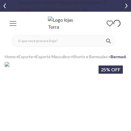
fechar menu
fechar menu
 favoritos
ver produtos
Home
Esporte
Esporte Masculino
Shorts e Bermudas
Bermuda E
25% OFF