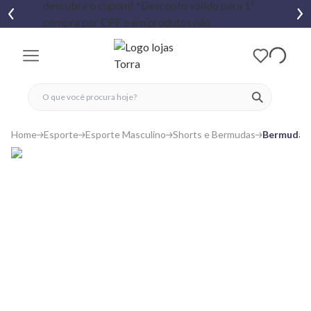
fechar menu
fechar menu
 favoritos
ver produtos
Home
Esporte
Esporte Masculino
Shorts e Bermudas
Bermuda E