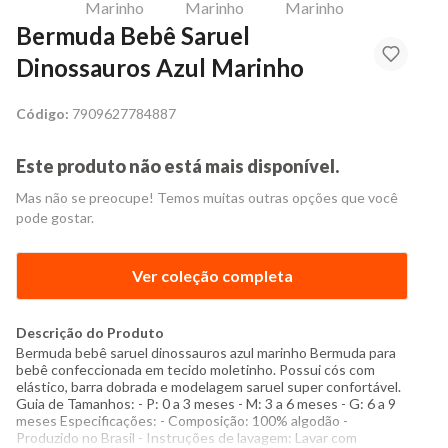
Bermuda Bebê Saruel
Dinossauros Azul Marinho
Código:
7909627784887
Este produto não está mais disponível.
Mas não se preocupe! Temos muitas outras opções que você
pode gostar.
Ver coleção completa
Descrição do Produto
Bermuda bebê saruel dinossauros azul marinho Bermuda para
bebê confeccionada em tecido moletinho. Possui cós com
elástico, barra dobrada e modelagem saruel super confortável.
Guia de Tamanhos: - P: 0 a 3 meses - M: 3 a 6 meses - G: 6 a 9
meses Especificações: - Composição: 100% algodão -
Produzido no Brasil - Instruções de lavagem: Lavar com