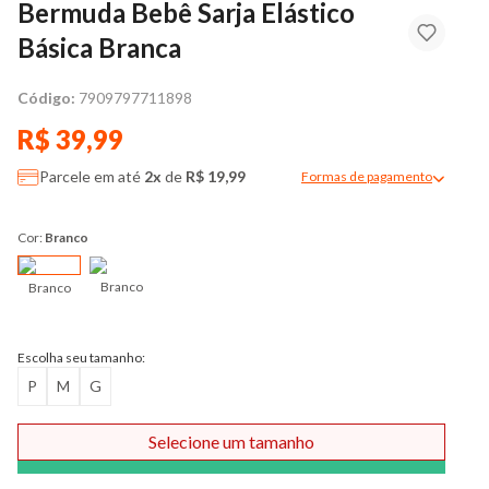
Bermuda Bebê Sarja Elástico
Básica Branca
Código:
7909797711898
R$ 39,99
Parcele em até
2x
de
R$ 19,99
Formas de pagamento
Modal de formas de pag
Cor:
Branco
Branco
Branco
Escolha seu tamanho:
P
M
G
Selecione um tamanho
Comprar