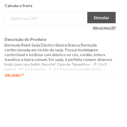
Calcule o frete
Simular
Não sei meu CEP
Descrição do Produto
Bermuda Bebê Sarja Elástico Básica Branca Bermuda
confeccionada em tecido de sarja. Possui modelagem
confortável e estilosa com elástico no cós, cordão, bolsos
traseiros e barra comum. Em sarja, é perfeita compor diversos
looks para seu bebê. Aposte! Guia de Tamanhos: - P: 0 a 3
meses - M: 3 a 6 meses - G: 6 a 9 meses Especificações: -
Composição: 100% algodão - Produzido no Brasil - Instruções
Ver mais
de lavagem: Lavar com temperatura máxima de 30°C Não usar
alvejante a base de cloro Proibido usar secadora Passar com
temperatura máxima de 110°C Não lavar a seco O tom das
cores dos produtos nas fotos podem sofrer variações em
decorrência do flash.