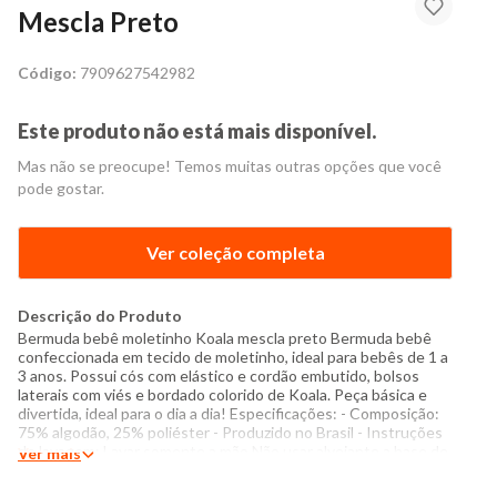
Mescla Preto
Código:
7909627542982
Este produto não está mais disponível.
Mas não se preocupe! Temos muitas outras opções que você
pode gostar.
Ver coleção completa
Descrição do Produto
Bermuda bebê moletinho Koala mescla preto Bermuda bebê
confeccionada em tecido de moletinho, ideal para bebês de 1 a
3 anos. Possui cós com elástico e cordão embutido, bolsos
laterais com viés e bordado colorido de Koala. Peça básica e
divertida, ideal para o dia a dia! Especificações: - Composição:
75% algodão, 25% poliéster - Produzido no Brasil - Instruções
de lavagem: Lavar somente a mão Não usar alvejante a base de
Ver mais
cloro Não usar secadora Passar com temperatura máxima de
110°C Não lavar a seco O tom das cores dos produtos nas