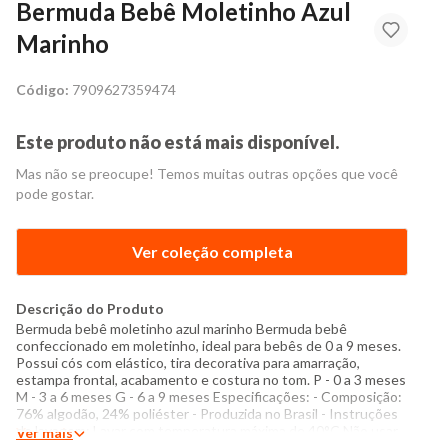
Bermuda Bebê Moletinho Azul
Marinho
Código:
7909627359474
Este produto não está mais disponível.
Mas não se preocupe! Temos muitas outras opções que você
pode gostar.
Ver coleção completa
Descrição do Produto
Bermuda bebê moletinho azul marinho Bermuda bebê
confeccionado em moletinho, ideal para bebês de 0 a 9 meses.
Possui cós com elástico, tira decorativa para amarração,
estampa frontal, acabamento e costura no tom. P - 0 a 3 meses
M - 3 a 6 meses G - 6 a 9 meses Especificações: - Composição:
76% algodão, 24% poliéster - Produzida no Brasil - Instruções
de lavagem: Lavar com temperatura máxima de 40°C Não usar
Ver mais
alvejante a base de cloro Proibido usar secadora Secar