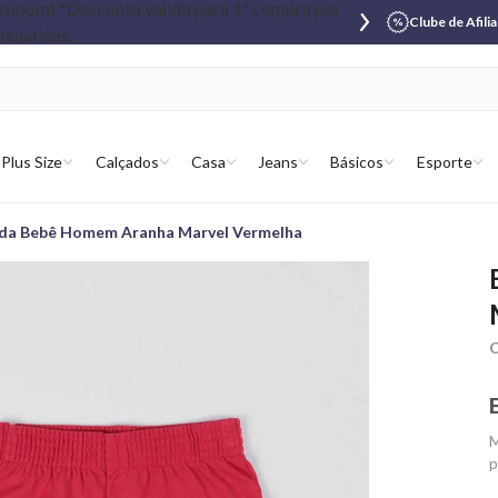
Clube de Afili
Plus Size
Calçados
Casa
Jeans
Básicos
Esporte
da Bebê Homem Aranha Marvel Vermelha
C
M
p