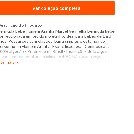
Ver coleção completa
escrição do Produto
ermuda bebê Homem Aranha Marvel Vermelha Bermuda bebê
onfeccionada em tecido moletinho, ideal para bebês de 1 a 3
nos. Possui cós com elástico, barra simples e estampa do
ersonagem Homem Aranha. Especificações: - Composição:
00% algodão - Produzido no Brasil - Instruções de lavagem:
avar com temperatura máxima de 40°C Não usar alvejante a
ase de cloro Proibido usar secadora Passar com temperatura
er mais
áxima de 110°C Não lavar a seco O tom das cores dos
rodutos nas fotos podem sofrer variações em decorrência do
lash.