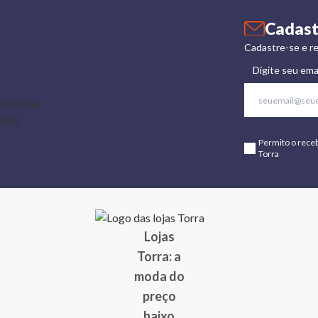
Cadast
Cadastre-se e re
Digite seu ema
Permito o rece
Torra
Lojas
Torra: a
moda do
preço
baixo