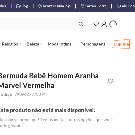
ados
Blog
Encontre uma loja
Cartão Torra
Fale Co
ver produtos favori
Relógios
Beleza
Moda Íntima
Personagens
Liquida
Bermuda Bebê Homem Aranha
Marvel Vermelha
ódigo:
7909627778374
Este produto não está mais disponível.
as não se preocupe! Temos muitas outras opções que você
ode gostar.