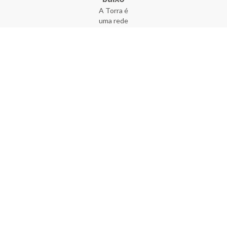
A Torra é
uma rede
varejista
que conta
com 90
lojas em 17
estados
brasileiros,
além da loja
online - site
e aplicativo.
Fundada há
33 anos no
coração do
Brás, a
empresa foi
criada com
o sonho de
transformar
o varejo
popular,
tornando-