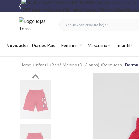
fechar menu
fechar menu
 favoritos
Abrir menu
Novidades
Dia dos Pais
Feminino
Masculino
Infantil
Home
Infantil
Bebê Menino (0 - 3 anos)
Bermudas
Bermu