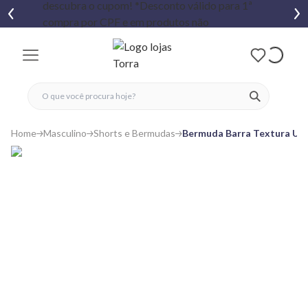
fechar menu
fechar menu
 favoritos
ver produtos
Home
Masculino
Shorts e Bermudas
Bermuda Barra Textura Urb