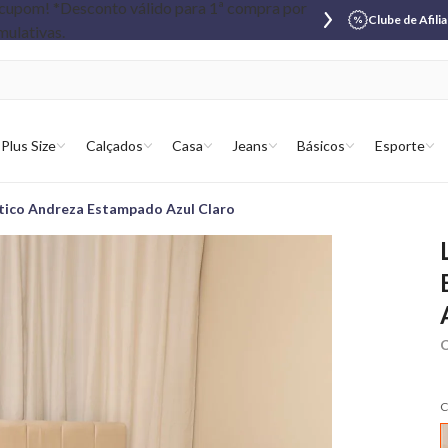
Clube de Afili
Plus Size
Calçados
Casa
Jeans
Básicos
Esporte
stico Andreza Estampado Azul Claro
C
C