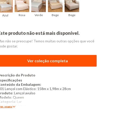
Rosa
Verde
Bege
Bege
Azul
Este produto não está mais disponível.
as não se preocupe! Temos muitas outras opções que você
ode gostar.
Ver coleção completa
escrição do Produto
specificações
onteúdo da Embalagem:
 01 Lençol com Elástico: 158m x 1,98m x 28cm
Produto
: Lençol avulso
Modelo
: Queen
ategoria
: Lar
ecido
: Poliéster
er mais
Composição
: 100% Poliéster