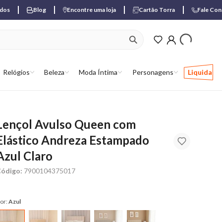
ados
Blog
Encontre uma loja
Cartão Torra
Fale Co
ver produtos favori
Relógios
Beleza
Moda Íntima
Personagens
Liquida
​Lençol Avulso Queen com
Elástico Andreza Estampado
Azul Claro
ódigo:
7900104375017
or:
Azul