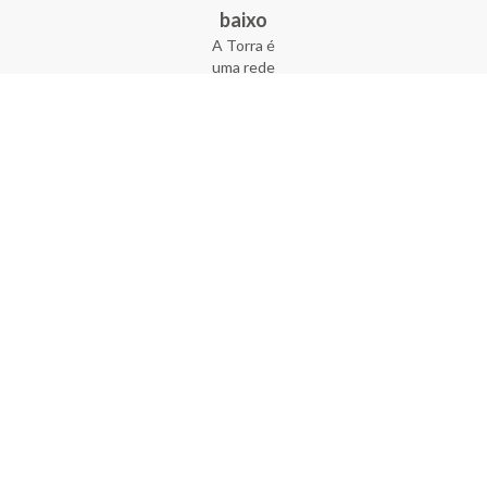
baixo
A Torra é
uma rede
varejista
que conta
com 90
lojas em 17
estados
brasileiros,
além da loja
online - site
e aplicativo.
Fundada há
33 anos no
coração do
Brás, a
empresa foi
criada com
o sonho de
transformar
o varejo
popular,