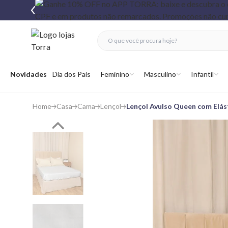
fechar menu
fechar menu
 favoritos
Abrir menu
Novidades
Dia dos Pais
Feminino
Masculino
Infantil
Home
Casa
Cama
Lençol
​Lençol Avulso Queen com Elá