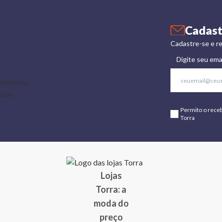
Cadast
Cadastre-se e re
Digite seu ema
Permito o rece
Torra
Lojas
Torra: a
moda do
preço