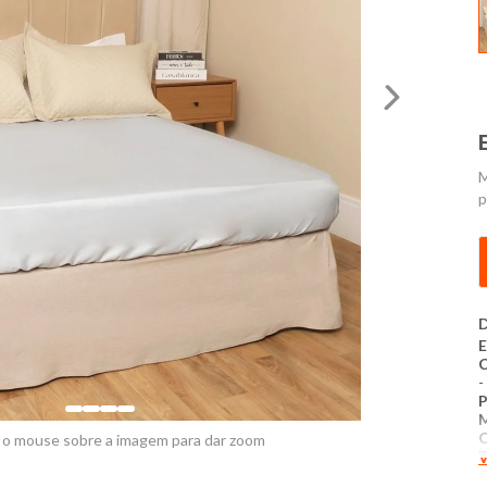
M
p
D
E
C
-
C
 o mouse sobre a imagem para dar zoom
T
V