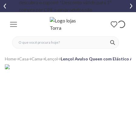
fechar menu
fechar menu
 favoritos
ver produtos
Home
Casa
Cama
Lençol
​Lençol Avulso Queen com Elástico 