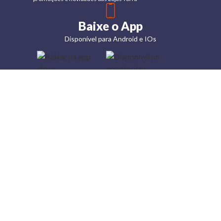
Baixe o App
Disponível para Android e IOs
Lojas
Torra: a
moda do
preço
baixo
A Torra é
uma rede
varejista