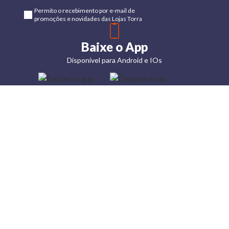
Permito o recebimento por e-mail de
promoções e novidades das Lojas Torra
Baixe o App
Disponível para Android e IOs
Lojas
Torra: a
moda do
preço
baixo
A Torra é