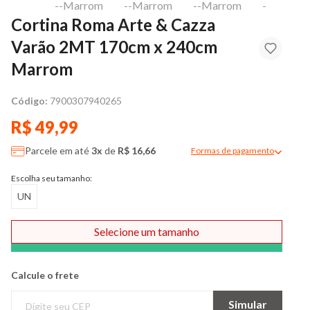
​Cortina Roma Arte & Cazza
Varão 2MT 170cm x 240cm
Marrom
Código:
7900307940265
R$ 49,99
Parcele em até
3x
de
R$ 16,66
Formas de pagamento
Modal de formas de pag
Escolha seu tamanho:
UN
Selecione um tamanho
Comprar
Calcule o frete
Simular