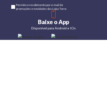
Permito o recebimento por e-mail de
promoções e novidades das Lojas Torra
Baixe o App
Disponível para Android e IOs
Lojas
Torra: a
moda do
preço
baixo
A Torra é