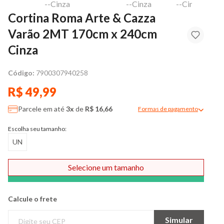
​Cortina Roma Arte & Cazza
Varão 2MT 170cm x 240cm
Cinza
Código:
7900307940258
R$ 49,99
Parcele em até
3x
de
R$ 16,66
Formas de pagamento
Modal de formas de pag
Escolha seu tamanho:
UN
Selecione um tamanho
Comprar
Calcule o frete
Simular