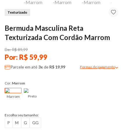
Texturizado
​Bermuda Masculina Reta
Texturizada Com Cordão Marrom
De: R$ 89,99
Por: R$ 59,99
Parcele em até
3x
de
R$ 19,99
Formas de pagamento
Modal de formas de pag
Cor:
Marrom
Preto
Marrom
Escolha seu tamanho:
P
M
G
GG