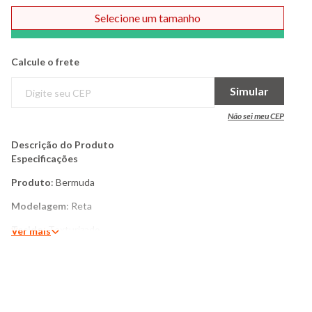
Selecione um tamanho
Comprar
Calcule o frete
Simular
Não sei meu CEP
Descrição do Produto
Especificações
Produto
: Bermuda
Modelagem
: Reta
Tecido
: Texturizado
Ver mais
Estrutura do tecido
: Médio
Cós
: Elástico, cordão
Tipo de fechamento
: Não possui