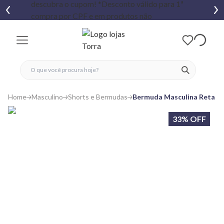
fechar menu
fechar menu
 favoritos
ver produtos
Home
Masculino
Shorts e Bermudas
​Bermuda Masculina Reta 
33% OFF