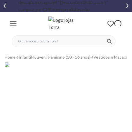
fechar menu
fechar menu
 favoritos
ver produtos
Home
Infantil
Juvenil Feminino (10 - 16 anos)
Vestidos e Macacõe