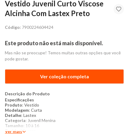
Vestido Juvenil Curto Viscose
Alcinha Com Lastex Preto
Código:
7900224604424
Este produto não está mais disponível.
Mas não se preocupe! Temos muitas outras opções que você
pode gostar.
Ver coleção completa
Descrição do Produto
Especificações
Produto
: Vestido
Modelagem
: Curta
Detalhe
: Lastex
Categoria
: Juvenil Menina
Tamanho
: 10 à 16
Tecido
: Viscose
Ver mais
Composição
: 100% Viscose