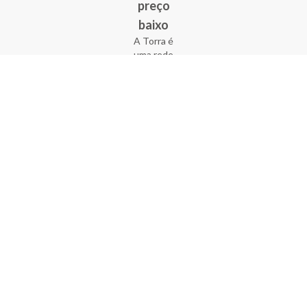
preço
baixo
A Torra é
uma rede
varejista
que conta
com 90
lojas em 17
estados
brasileiros,
além da loja
online - site
e aplicativo.
Fundada há
33 anos no
coração do
Brás, a
empresa foi
criada com
o sonho de
transformar
o varejo