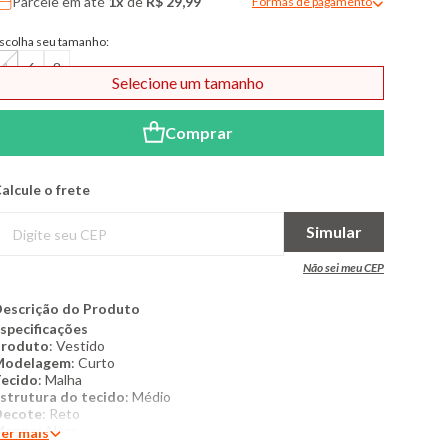
Parcele em até
1x
de
R$ 29,99
Formas de pagamento
Modal de formas de pagame
scolha seu tamanho:
4
6
8
Selecione um tamanho
Comprar
alcule o frete
Simular
Não sei meu CEP
escrição do Produto
specificações
Produto
: Vestido
Modelagem
: Curto
ecido
: Malha
strutura do tecido
: Médio
Decote
: Reto
Manga
: Alças
er mais
etalhes
: Glitter