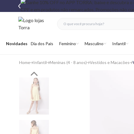
fechar menu
fechar menu
 favoritos
Abrir menu
Novidades
Dia dos Pais
Feminino
Masculino
Infantil
Home
Infantil
Meninas (4 - 8 anos)
Vestidos e Macacões