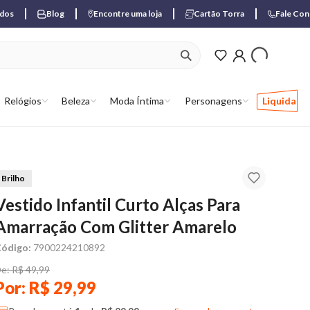
ados
Blog
Encontre uma loja
Cartão Torra
Fale Co
ver produtos favori
Relógios
Beleza
Moda Íntima
Personagens
Liquida
Brilho
Vestido Infantil Curto Alças Para
Amarração Com Glitter Amarelo
ódigo:
7900224210892
e: R$ 49,99
Por: R$ 29,99