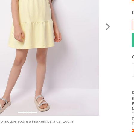
E
C
D
E
T
E
 o mouse sobre a imagem para dar zoom
V
D