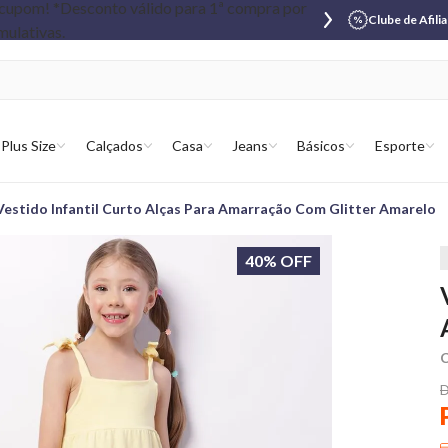
Clube de Afili
Plus Size
Calçados
Casa
Jeans
Básicos
Esporte
Vestido Infantil Curto Alças Para Amarração Com Glitter Amarelo
40% OFF
C
D