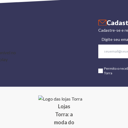
Cadast
Cadastre-se e re
Digite seu ema
Permito o rece
Torra
Lojas
Torra: a
moda do