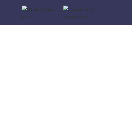
Lojas
Torra: a
moda do
preço
baixo
A Torra é
uma rede
varejista
que conta
com 90
lojas em 17
estados