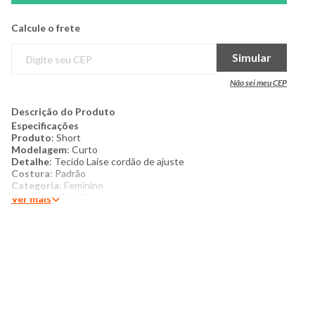
Calcule o frete
Simular
Não sei meu CEP
Descrição do Produto
Especificações
Produto
: Short
Modelagem
: Curto
Detalhe
: Tecido Laise cordão de ajuste
Costura
: Padrão
Categoria
: Feminino
Tamanho
: P ao G
Ver mais
Tecido
: Malha
Composição
: 95%Poliéter %Elastano
Produzido no Brasil
Cor
: Branco
Marca
: Torra
Mais detalhes:
Short confeccionado em malha laise. Possui cós com elástico,
modelagem curta. Bolsos frontais. Acabamento e costura