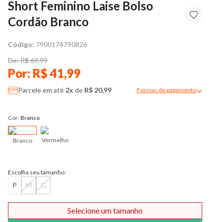
Short Feminino Laise Bolso
Cordão Branco
Código:
7900174790826
De: R$ 69,99
Por: R$ 41,99
Parcele em até
2x
de
R$ 20,99
Formas de pagamento
Modal de formas de pag
Cor:
Branco
Vermelho
Branco
Escolha seu tamanho:
P
M
G
Selecione um tamanho
Comprar