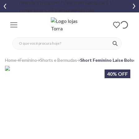
fechar menu
fechar menu
 favoritos
ver produtos
Home
Feminino
Shorts e Bermudas
Short Feminino Laise Bolso
40% OFF