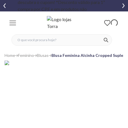
fechar menu
fechar menu
 favoritos
ver produtos
Home
Feminino
Blusas
Blusa Feminina Alcinha Cropped Suplex 