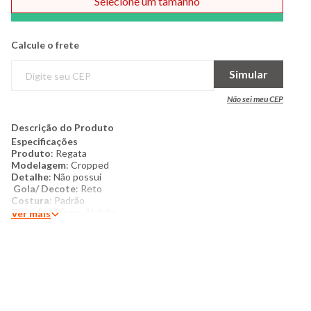
Selecione um tamanho
Comprar
Calcule o frete
Simular
Não sei meu CEP
Descrição do Produto
Especificações
Produto
: Regata
Modelagem
: Cropped
Detalhe
: Não possui
Gola/ Decote
: Reto
Costura
: Padrão
Tipo de Manga:
Alcinha
Ver mais
Costura
: Padrão
Categoria
: Feminino
Tamanho
: P ao G
Tecido
: Suplex
Composição
: 93% poliéster 7% elastano
Produzido no Brasil
Cor
: Bege
Marca
: Luv