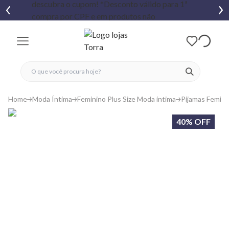
fechar menu
fechar menu
 favoritos
ver produtos
Home
Moda Íntima
Feminino Plus Size Moda íntima
Pijamas Femini
40% OFF