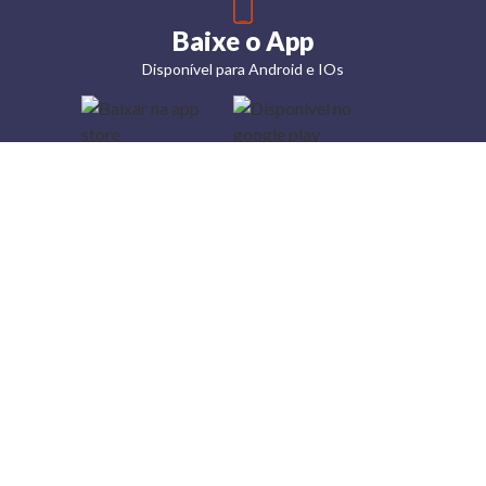
Baixe o App
Disponível para Android e IOs
Lojas
Torra: a
moda do
preço
baixo
A Torra é
uma rede
varejista
que conta