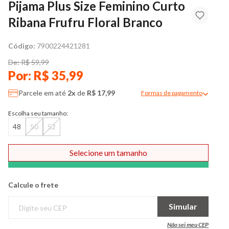
Pijama Plus Size Feminino Curto
Ribana Frufru Floral Branco
Código:
7900224421281
De: R$ 59,99
Por: R$ 35,99
Parcele em até
2x
de
R$ 17,99
Formas de pagamento
Modal de formas de pag
Escolha seu tamanho:
48
50
52
Selecione um tamanho
Comprar
Calcule o frete
Simular
Não sei meu CEP