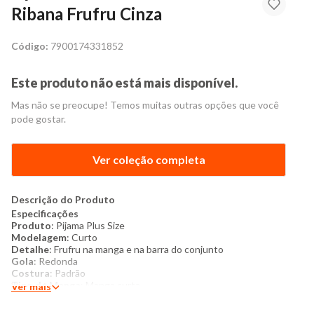
Ribana Frufru Cinza
Código:
7900174331852
Este produto não está mais disponível.
Mas não se preocupe! Temos muitas outras opções que você
pode gostar.
Ver coleção completa
Descrição do Produto
Especificações
Produto
: Pijama Plus Size
Modelagem
: Curto
Detalhe
: Frufru na manga e na barra do conjunto
Gola
: Redonda
Costura
: Padrão
Tipo de Manga
: Manga curta
Ver mais
Categoria
: Feminino
Tamanho
: 48 ao 52