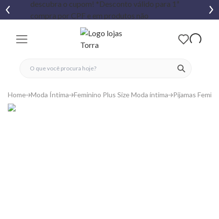
fechar menu
fechar menu
 favoritos
ver produtos
Home
Moda Íntima
Feminino Plus Size Moda íntima
Pijamas Femini