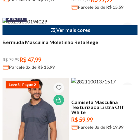
Parcele
5x
de
R$ 15,59
40% OFF
Ver mais cores
Bermuda Masculina Moletinho Reta Bege
R$ 47,99
R$ 79,99
Parcele
3x
de
R$ 15,99
Leve 3 | Pague 2
Camiseta Masculina
Texturizada Listra Off
White
R$ 59,99
Parcele
3x
de
R$ 19,99