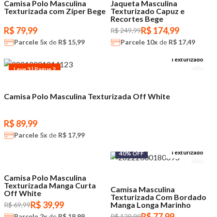
Camisa Polo Masculina
Jaqueta Masculina
Texturizada com Zíper Bege
Texturizado Capuz e
Recortes Bege
R$ 79,99
R$ 174,99
R$ 249,99
Parcele
5x
de
R$ 15,99
Parcele
10x
de
R$ 17,49
Texturizado
Leve 3 | Pague 2
Camisa Polo Masculina Texturizada Off White
R$ 89,99
Parcele
5x
de
R$ 17,99
Texturizado
43% OFF
Texturizado
40% OFF
Leve 3 | Pague 2
Camisa Polo Masculina
Texturizada Manga Curta
Camisa Masculina
Off White
Texturizada Com Bordado
R$ 39,99
Manga Longa Marinho
R$ 69,99
R$ 77,99
Parcele
2x
de
R$ 19,99
R$ 129,99