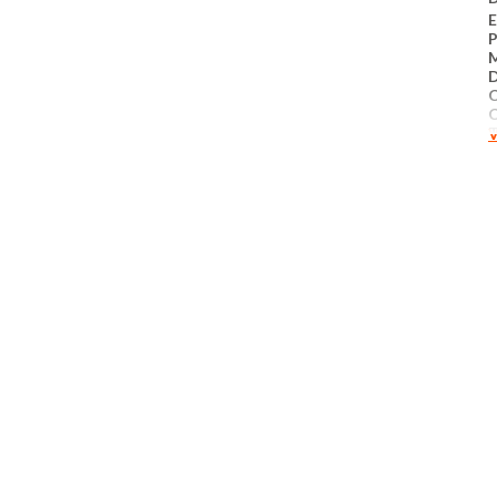
E
D
C
C
V
T
P
C
M
C
m
a
O
I
L
N
P
S
P
N
L