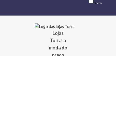
Torra
Lojas
Torra: a
moda do
preço
baixo
A Torra é
uma rede
varejista
que conta
com 90
lojas em 17
estados
brasileiros,
além da loja
online - site