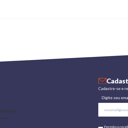
Cadast
Cadastre-se e re
Digite seu ema
Permito o rece