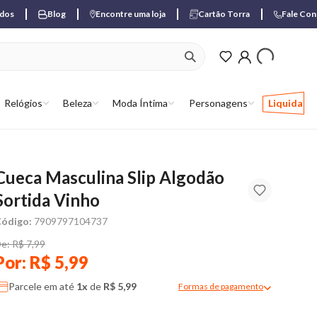
ados
Blog
Encontre uma loja
Cartão Torra
Fale Co
ver produtos favori
Relógios
Beleza
Moda Íntima
Personagens
Liquida
Cueca Masculina Slip Algodão
Sortida Vinho
ódigo:
7909797104737
e: R$ 7,99
Por: R$ 5,99
Parcele em até
1x
de
R$ 5,99
Formas de pagamento
Modal de formas de pagame