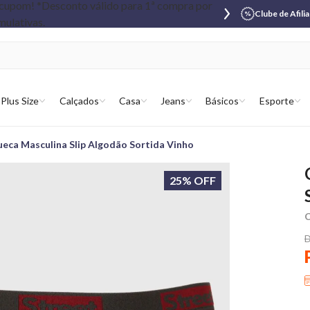
Clube de Afili
Plus Size
Calçados
Casa
Jeans
Básicos
Esporte
eca Masculina Slip Algodão Sortida Vinho
25% OFF
C
D