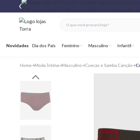
fechar menu
fechar menu
 favoritos
Abrir menu
Novidades
Dia dos Pais
Feminino
Masculino
Infantil
Home
Moda Íntima
Masculino
Cuecas e Samba Canção
Cu