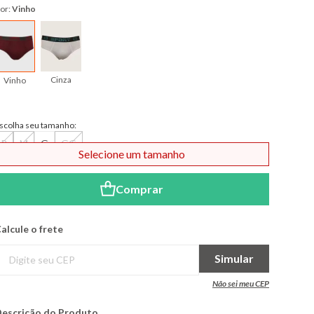
or:
Vinho
Cinza
Vinho
scolha seu tamanho:
P
M
G
GG
Selecione um tamanho
Comprar
alcule o frete
Simular
Não sei meu CEP
escrição do Produto