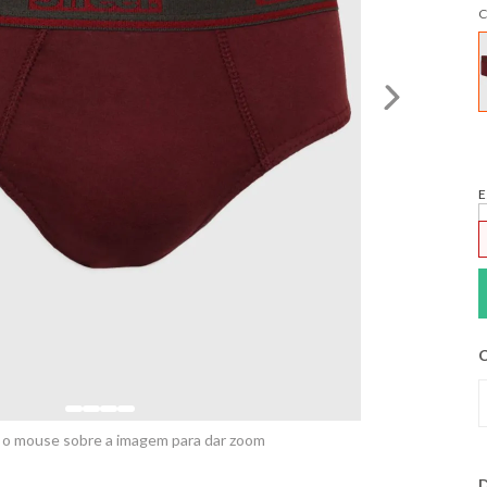
C
E
C
 o mouse sobre a imagem para dar zoom
D